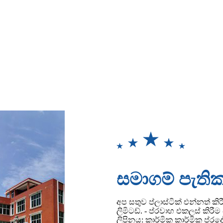
සමාගම් පැති
අප සතුව ප්ලාස්ටික් එන්නත් කි
ලිමිටඩ්. - ප්රවාහ එකලස් කිරී
ලිපිනය: කාර්මික කාර්මික ප්රදේශ