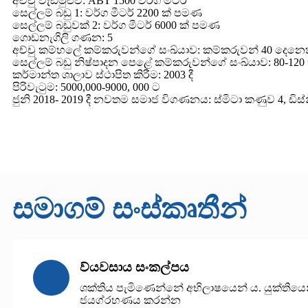
අච්චු වැඩමුළුව: ABT 1500 වර්ග මීටර්
සෙල්ලම් බඩු 1: වර්ග මීටර් 2200 ක් පමණ
සෙල්ලම් බඩුවක් 2: වර්ග මීටර් 6000 ක් පමණ
ගොඩනැගිලි ගණන: 5
අච්චු කම්හලේ කම්කරුවන්ගේ සංඛ්යාව: කම්කරුවන් 40 දෙනෙ
සෙල්ලම් බඩු නිෂ්පාදන පෙළේ කම්කරුවන්ගේ සංඛ්යාව: 80-120
කර්මාන්ත ශාලාව ස්ථාපිත කිරීම: 2003 දී
පිරිවැටුම: 5000,000-9000, 000 ට
ජුනි 2018- 2019 දී නවතම සමාජ විගණනය: ස්මිටා කණුව 4, ඩිස්න
සමාගම් සංස්කෘතීන්
ව්යවසාය සංකල්පය
ශක්තිය පැමිණෙන්නේ අභිලාෂයෙන් ය. යුක්තියෙ
ජයග්රහණය කරන්න