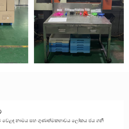
ම
 වෙළඳ නාමය සහ ගුණාත්මකභාවය ලෝකය ජය ගනී