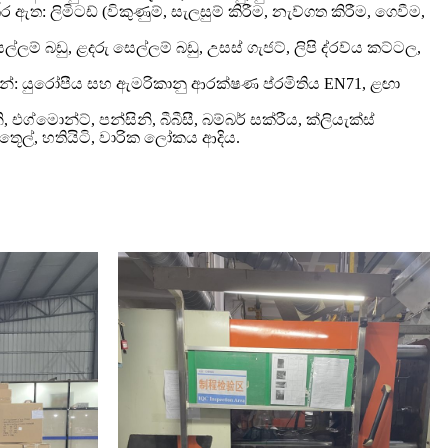
ර ඇත: ලිමිටඩ් (විකුණුම්, සැලසුම් කිරීම, නැව්ගත කිරීම, ගෙවීම,
ල්ලම් බඩු, ළදරු සෙල්ලම් බඩු, උසස් ගැජට්, ලිපි ද්රව්ය කට්ටල,
නේ: යුරෝපීය සහ ඇමරිකානු ආරක්ෂණ ප්රමිතිය EN71, ළඟා
එග්මොන්ට්, පන්සිනි, බීබීසී, බම්බර් සක්රීය, ක්ලියැක්ස්
තූෙල්, හතියිටි, වාරික ලෝකය ආදිය.