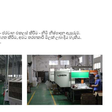
 ප්රවාහ එකලස් කිරීම - නිමි නිෂ්පාදන ඇසුරුම්.
ත කිරීම, අපට තරඟකාරී මිලක් ලබා දිය හැකිය.
.