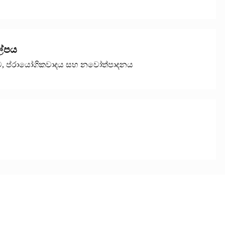
ල්පය
ම, ප්රායෝගිකවාදය සහ නවෝත්පාදනය