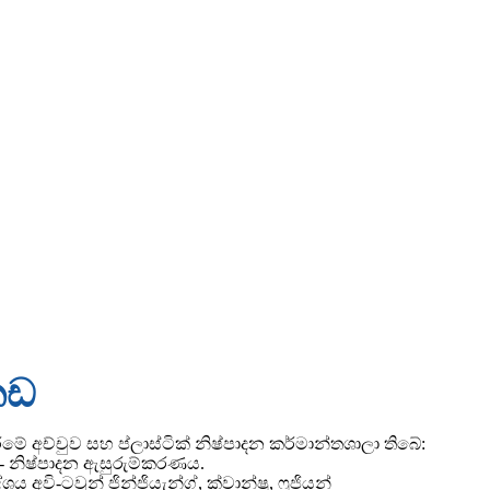
කඩ
රීමේ අච්චුව සහ ප්ලාස්ටික් නිෂ්පාදන කර්මාන්තශාලා තිබේ:
ම - නිෂ්පාදන ඇසුරුම්කරණය.
ය අවි-ටවුන් ජින්ජියැන්ග්, ක්වාන්ෂු, ෆුජියන්