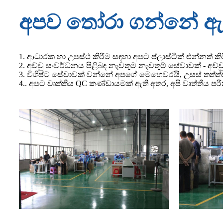
අපව තෝරා ගන්නේ ඇ
1. ආධාරක හා උපස්ථ කිරීම සඳහා අපට ප්ලාස්ටික් එන්නත් කි
2. අච්චු සංවර්ධනය පිළිබඳ නැවතුම නැවතුම් සේවාවක් - අච්චු
3. විශිෂ්ට සේවාවක් වන්නේ අපගේ මෙහෙවරයි, උසස් තත්ත්
4.. අපට වෘත්තීය QC කණ්ඩායමක් ඇති අතර, අපි වෘත්තීය