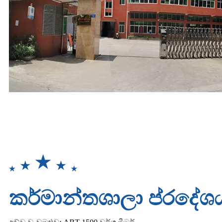
කර්මාන්තශාලා ප්රදේශ