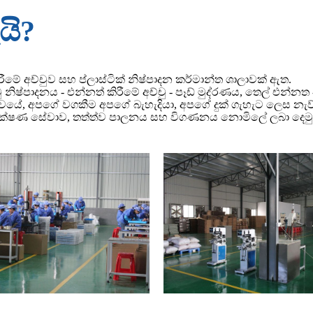
යි?
රීමේ අච්චුව සහ ප්ලාස්ටික් නිෂ්පාදන කර්මාන්ත ශාලාවක් ඇත.
 නිෂ්පාදනය - එන්නත් කිරීමේ අච්චු - පෑඩ් මුද්රණය, තෙල් එන්නත -
වයේ, අපගේ වගකීම අපගේ බැහැදියා, අපගේ දුක් ගැහැට ලෙස නැව්ග
 පරීක්ෂණ සේවාව, තත්ත්ව පාලනය සහ විගණනය නොමිලේ ලබා දෙමු