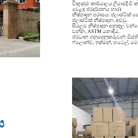
විකුණුම් කාර්යාලය ලියාපදිංචි ක
වෙළඳ ප්රදර්ශනය භාර)
නිෂ්පාදන පරාසය: ප්ලාස්ටික් සෙ
ප්ලාස්ටික් නිෂ්පාදන, අච්චු.
සියලුම නිෂ්පාදන අනුකූල වන්
වන්න, ASTM යනාදිය.
ප්රධාන ගනුදෙනුකරුවන්: ඩිස්නි, 
ෆ්ලොන්ච්, ඉක්මන්, හටෙල්, මෙ
ය