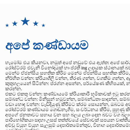
අපේ කණ්ඩායම
හැමෝම එය කියනවා, නමුත් අපේ නඩුවේ එය ඇත්ත: අපේ සාර
රෝස්ට්රම් එවැනි විනෝදයක් හා ප්රති ing ලදායක ස්ථානයක් බ
මෙන්ම ඒජන්සිය සහතික කිරීම මෙන්ම ඒජන්සිය සහතික කිරීම, 
නිර්භීත වන්න: ක්රියාශීලී වන්න, තීරණ ගන්න, වගකීම ගන්න, 
කුතුහලයෙන් සිටින්න: ප්රශ්න අසන්න, පර්යේෂණ කිහිපයක
කරන්න.
එකට එකතු වන්න: කණ්ඩායමේ ක්රියාකාරී භූමිකාවක් ඉටු ක
සම්බන්ධ වන්න: මිනිසුන් හමුවන්න, සම්බන්ධතා සාදන්න, සම
වඩා හොඳ වන්න: වැඩිදියුණු කිරීමට ක්රම සොයන්න, ඔබටම
රෝස්ට්රම් කණ්ඩායම ගොඩනැගීම, සංවර්ධනය කිරීම, පුහුණු කිර
අපගේ ජනතාවට සහාය වන සහ බලය ලබා දෙන බවට වග බලා ගැන
පාරිභෝගිකයා සඳහා උසස් තත්ත්වයේ සේවාවක් සපයන වෘත්තීය
අච්චු ව්යුහ ව්යුහ සැලසුම් දෙපාර්තමේන්තුව, විභාග දෙපාර්