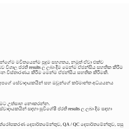
්ගේම මවිතයෙන්ම පුදුම සහගතය, නමුත් ඒවා එක්ව
ිශාල ප්රති results ල ලබා දීම මෙන්ම ඒජන්සිය සහතික කිරීම
වන විස්තාරණය කිරීම මෙන්ම ඒජන්සිය සහතික කිරීමකි.
 අපගේ සේවාදායකයින් සහ ඔවුන්ගේ කර්මාන්ත අධ්යයනය
 වීමට උත්සාහ නොකරන්න.
ායකයින් සඳහා සුවිශේෂී ප්රති results ල ලබා දීම සඳහා
යන්ත්රෝපකරණ දෙපාර්තමේන්තුව, QA / QC දෙපාර්තමේන්තුව, පසු