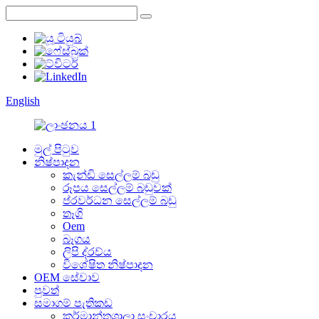
English
මුල් පිටුව
නිෂ්පාදන
කැන්ඩි සෙල්ලම් බඩු
රූපය සෙල්ලම් බඩුවක්
ප්රවර්ධන සෙල්ලම් බඩු
තෑගි
Oem
බෑගය
ලිපි ද්රව්ය
විශේෂිත නිෂ්පාදන
OEM සේවාව
පුවත්
සමාගම් පැතිකඩ
කර්මාන්තශාලා සංචාරය