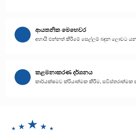
ආයතනික මෙහෙවර
අහායි එන්නත් කිරීමේ සෙල්ලම් බඳුන ලොවට ය
කළමනාකරණ දර්ශනය
කාර්යක්ෂමව ක්රියාත්මක කිරීම, සවිස්තරාත්මක න