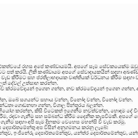
්ථකත්වයේ රහස අපේ කණ්ඩායමයි. අපගේ සෑම සේවකයෙක්ම ඔවුන
වට පත් කරයි. ලිකි කණ්ඩායම අපගේ සේවාදායකයින් සඳහා අඛණ්ඩව ව
වැඩ කිරීමට සහ ප්රතිලාභදායක වෘත්තියක් වර්ධනය කිරීම සඳහා 
අලුත් දේවල් උත්සාහ කරන්න.
්, නව ක්රමවේදයන් ඉගෙන ගන්න, නව ක්රමවේදයන් ඉගෙන ගන්න,
රන්න, ඔබේ සගයන්ට සහාය වන්න, විනෝද වන්න, විනෝද වන්න.
්බන්ධතා ගොඩනඟා ගන්න, විශාල පින්තූරය බලන්න.
 අභියෝග කරන්න, කිසි විටෙකත් ඉගෙනීම නවත්වන්න, හොඳම දේ
ීම, රඳවා ගැනීම සහ සම්බන්ධ කිරීම දෛනික කැපවීමකි. අපගේ සේවාද
ීම සඳහා අපි සෑම දිනකම වෙහෙස මහන්සි වී වැඩ කරමු.
 දෙපාර්තමේන්තු අප විසින් අනුගමනය කරනු ලැබේ:
තමේන්තුව, ඉංජිනේරු දෙපාර්තමේන්තුව, යන්ත්ර දෙපාර්තමේන්තුව, 