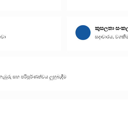
කුසලතා සංක
නවා
සදාචාරය, වගකී
ැඹුරු සහ පරිපූර්ණත්වය ලුහුබැඳීම