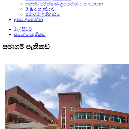
තත්ත්ව පරීක්ෂණ උපකරණ රූප සටහන
R & d හැකියාව
සමාගම් ඉතිහාසය
අපව අමතන්න
මුල් පිටුව
සමාගම් පැතිකඩ
සමාගම් පැතිකඩ