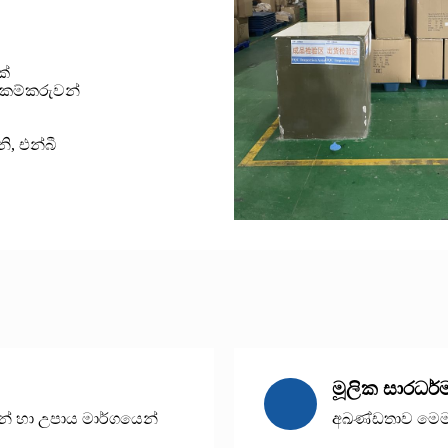
ක්
 කම්කරුවන්
ි, එන්බී
මූලික සාරධර්
න් හා උපාය මාර්ගයෙන්
අඛණ්ඩතාව මෙම