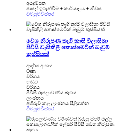
අයදුම්පත
පාසල් ඉගැන්වීම + කාර්යාලය + නිවස
විමසුම
විස්තර
වේශ නිරූපණ තෑගි කාසි විලාසිතා
පීවීසී වැසිකිළි කොස්මෙටික් බෑවුම්
කුස්සියක්
ආදර්ශ අංකය
Oem
වර්ගය
නඩුව
වර්ගය
පීවීසී රූපලාවණ්ය බෑගය
ලාංඡනය
අභිරුචි කළ ලාංඡනය පිළිගන්න
විමසුම
විස්තර