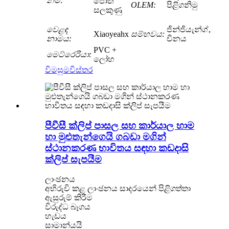
නම:
පොත්
OLEM:
පිළිගනිමු
සලකුණු
වෙළඳ
ජින්ජියැන්ග්,
Xiaoyeahx
සම්භවය:
නාමය:
චීනය
PVC +
මෙට්රෙරියා:
ලෝහ
විමසුම
විස්තර
පීවීසී ක්ලිප් පාසල සහ කාර්යාල හාම
හා මුළුතැන්ගෙයි ගබඩා මගින්
ස්ථානකරණ භාවිතය සඳහා කඩදාසි
ක්ලිප් සැපයීම
ලාංඡනය
අභිරුචි කළ ලාංඡනය සාදරයෙන් පිළිගත්තා
ඇසුරුම් කිරීම
විරුද්ධ බෑගය
හැඩය
සාමාන්යයි