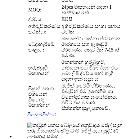
සම්භවය:
චීනය
24pcs මකනයන් සඳහා 1
MOQ:
කණ්ඩායමක්
ද්රව්ය:
පීවීසී
අභිරුචිකරණය
අභිරුචිකරණය සඳහා සහාය
කරන්න:
වන්න
ඔබ තෝරා ගන්නා ප්රවාහන
බෙදාහැරීමේ
මාර්ගයේ සහ ඇණවුම්
කාලය :
ප්රමාණය අනුව දින 7-15 ක්
පමණ.
මකන්නන් හුරුබුහුටි,
හුරුබුහුටි
නව්යතා සහ විනෝදය, එය
මකනයන්
ළමා ලිපි ද්රව්ය හෝ තෑගි
සඳහා ඉතා සුදුසු ය.
මැජික් පෙට්ටි නිර්මාණය,
සිසුන් තොග
එබැවින් එම ඉගෙනීම හා
වශයෙන්
විනෝදජනක සංයෝජනය,
විනෝද
එවිට එය වඩාත්
මකන්නන්
සිත්ගන්නාසුලු නොවේ.
විමසුම
විස්තර