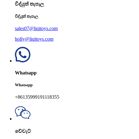
විද්යුත් තැපෑල
විද්යුත් තැපෑල
sales07@liqitoys.com
holly@liqitoys.com
Whatsapp
Whatsapp
+86135999191118355
වේචැට්