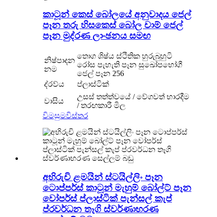
කාටූන් කෙස් බෝලයේ අනුවාදය ජෙල්
පෑන තරු හිසකෙස් බෝල චාම් ජෙල්
පෑන මුද්රණ ලාංඡනය සමඟ
තොග ශිෂ්ය ස්ථිතික හුරුබුහුටි
නිෂ්පාදන
රෝස පැහැති පෑන සුඛෝපභෝගී
නම
ජෙල් පෑන 256
ද්රව්ය
ප්ලාස්ටික්
උසස් තත්ත්වයේ / වේගවත් භාරදීම
වාසිය
/ තරඟකාරී මිල
විමසුම
විස්තර
අභිරුචි ළමයින් ස්ටයිල්ලිං පෑන
ටොප්පර්ස් කාටූන් මැහුම් බෝල්ට් පෑන
වෝපර්ස් ප්ලාස්ටික් පැන්සල් කැප්
ප්රවර්ධන තෑගි ස්වර්ණාභරණ