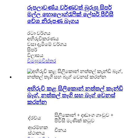
රූපලාවණ්ය වර්ණවත් බුරුසු සිපර්
මල්ල හොලොග්රැෆික් ලේසර් පීවීසී
වේශ නිරූපණ බෑගය
රටා වර්ගය
අභිරුචිකරණය
වසා දැමීමේ වර්ගය
සිපර්
විලාසය
විමසුම
විස්තර
අභිරුචි කළ සිලිකොන් නත්තල් කැන්ඩි
බෑග්, නත්තල් තෑගි සහ බෑග් වෙනස්
කරන්න
සිලිකොන් + දෘඩාංග ගාංචුව +
ද්රව්ය
පීවීසී මැණික් කටුව
ආරම්භක
චීනය
ස්ථානය