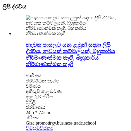
ලිපි ද්රව්ය
නැවත පාසලට යන ළමුන් සඳහා ලිපි
ද්රව්ය, නවයක් කට්ටලයක්, බහුකාර්ය
නිර්මාණාත්මක තෑගි, බහුකාර්ය
නිර්මාණාත්මක තෑගි
භාවිතය
ප්රවර්ධන තෑග්ග
වර්ණය
අභිරුචි කළ වර්ණ
ඇසුරුම් කිරීම
බිබිලි
ප්රමාණය
24.5 * 7.5cm
ශ්රිතය
Gize.promotirgy.business.trade.school
විමසුම
විස්තර