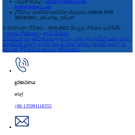
විද්යුත් තැපෑල:
sales07@liqitoys.com
holly@liqitoys.com
ලිපිනය:
කාර්මික කාර්මික ප්රදේශය ANHAI TON
JINJIIJING, ක්වාන්ෂු, ෆුජියන්
© ප්රකාශන හිමිකම - 2010-2022: සියලුම හිමිකම් ඇවිරිණි.
උණුසුම් නිෂ්පාදන
-
අඩවි සිතියම
ප්රවර්ධන ප්ලාස්ටික් සෙල්ලම් බඩු
,
ගැහැණු ළමයින් සඳහා පෑන
,
ප්ලාස්ටික් සෙල්ලම් බඩු
,
කපු පැන්සල් නඩුව
,
කැන්ඩි සෙල්ලම්
බඩුවක්
,
ලිපි ද්රව්ය කට්ටල නිර්මාණය
,
දුරකථනය
ටෙල්
+86 135991118355