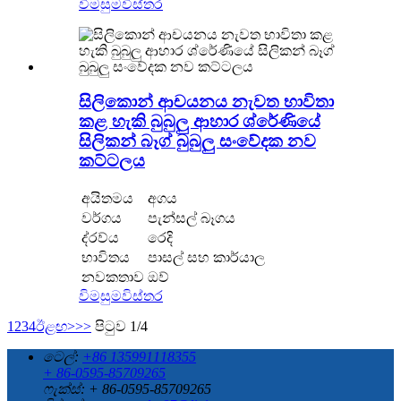
විමසුම
විස්තර
සිලිකොන් ආචයනය නැවත භාවිතා
කළ හැකි බුබුලු ආහාර ශ්රේණියේ
සිලිකන් බෑග් බුබුලු සංවේදක නව
කට්ටලය
අයිතමය
අගය
වර්ගය
පැන්සල් බෑගය
ද්රව්ය
රෙදි
භාවිතය
පාසල් සහ කාර්යාල
නවකතාව
ඔව්
විමසුම
විස්තර
1
2
3
4
ඊළඟ>
>>
පිටුව 1/4
ටෙල්:
+86 135991118355
+ 86-0595-85709265
ෆැක්ස්: + 86-0595-85709265