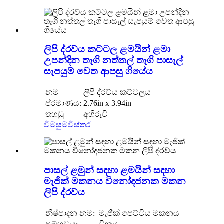
ලිපි ද්රව්ය කට්ටල ළමයින් ළමා
උපන්දින තෑගි නත්තල් තෑගි පාසැල්
සැපයුම් වෙත ආපසු ගියේය
නම
ලිපි ද්රව්ය කට්ටලය
ප්රමාණය:
2.76in x 3.94in
තහඩු
අභිරුචි
විමසුම
විස්තර
පාසල් ළමුන් සඳහා ළමයින් සඳහා
මැජික් මකනය විනෝදජනක මකන
ලිපි ද්රව්ය
නිෂ්පාදන නම:
මැජික් පෙට්ටිය මකනය