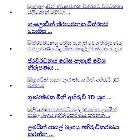
හැලොවීන් ත්රාසජනක චිත්රපට
පොම්ප ...
ප්රවර්ධනය රෝස පැහැති වේශ
නිරූපණය ...
ගුණාත්මක මිනි අභිරුචි 3D යුග ...
ළමයින් පාසල් බෑගය අභිරුචිකරණය
කරන්න ...