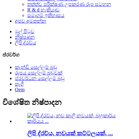
තත්ත්ව පරීක්ෂණ උපකරණ රූප සටහන
R & d හැකියාව
සමාගම් ඉතිහාසය
අපව අමතන්න
මුල් පිටුව
නිෂ්පාදන
ලිපි ද්රව්ය
ප්රවර්ග
කැන්ඩි සෙල්ලම් බඩු
රූපය සෙල්ලම් බඩුවක්
ප්රවර්ධන සෙල්ලම් බඩු
තෑගි
Oem
විශේෂිත නිෂ්පාදන
ලිපි ද්රව්ය, නවයක් කට්ටලයක්, ...