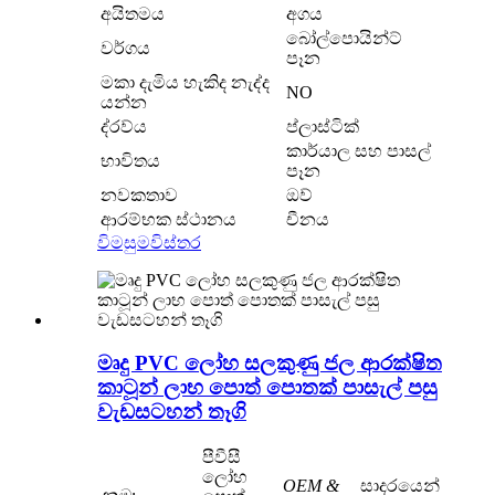
අයිතමය
අගය
බෝල්පොයින්ට්
වර්ගය
පෑන
මකා දැමිය හැකිද නැද්ද
NO
යන්න
ද්රව්ය
ප්ලාස්ටික්
කාර්යාල සහ පාසල්
භාවිතය
පෑන
නවකතාව
ඔව්
ආරම්භක ස්ථානය
චීනය
විමසුම
විස්තර
මෘදු PVC ලෝහ සලකුණු ජල ආරක්ෂිත
කාටූන් ලාභ පොත් පොතක් පාසැල් පසු
වැඩසටහන් තෑගි
පීවීසී
ලෝහ
OEM &
සාදරයෙන්