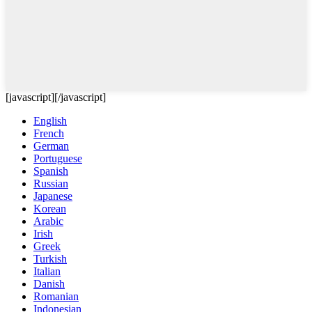
[javascript]
[/javascript]
English
French
German
Portuguese
Spanish
Russian
Japanese
Korean
Arabic
Irish
Greek
Turkish
Italian
Danish
Romanian
Indonesian