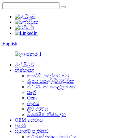
English
මුල් පිටුව
නිෂ්පාදන
කැන්ඩි සෙල්ලම් බඩු
රූපය සෙල්ලම් බඩුවක්
ප්රවර්ධන සෙල්ලම් බඩු
තෑගි
Oem
බෑගය
ලිපි ද්රව්ය
විශේෂිත නිෂ්පාදන
OEM සේවාව
පුවත්
සමාගම් පැතිකඩ
කර්මාන්තශාලා සංචාරය