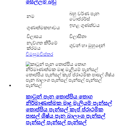
සෙල්ලම් බඩු
බහු වර්ණ පෑන
නම
ටොප්රර්ස්
ඉහළ ගුණත්වය
ගුණාත්මකභාවය
විලාසය
විලාසිතා
නැව්ගත කිරීමේ
ගුවන් හා මුහුදෙන්
ක්රමය
විමසුම
විස්තර
කාටූන් පෑන තොප්පිය තොග
නිර්මාණාත්මක මෘදු මැලියම් පැන්සල්
තොප්පිය පැන්සල් කැප් ප්රාථමික
පාසල් ශිෂ්ය පෑන බාලාංශ පැන්සල්
පැන්සල් පැන්සල් පැන්සල්