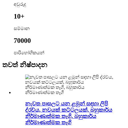
අවුරුදු
10+
සම්මාන
70000
පාරිභෝගිකයන්
තවත් නිෂ්පාදන
නැවත පාසලට යන ළමුන් සඳහා ලිපි
ද්රව්ය, නවයක් කට්ටලයක්, බහුකාර්ය
නිර්මාණාත්මක තෑගි, බහුකාර්ය
නිර්මාණාත්මක තෑගි