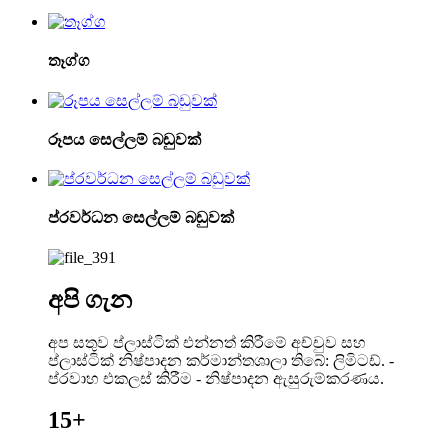
තෑග්ග
රූපය සෙල්ලම් බඩුවක්
ප්රවර්ධන සෙල්ලම් බඩුවක්
අපි ගැන
අප සතුව ප්ලාස්ටික් එන්නත් කිරීමේ අච්චුව සහ
ප්ලාස්ටික් නිෂ්පාදන කර්මාන්තශාලා තිබේ: ලිමිටඩ්. -
ප්රවාහ එකලස් කිරීම - නිෂ්පාදන ඇසුරුම්කරණය.
15+