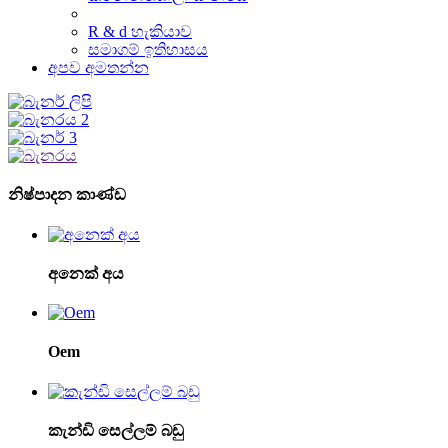
R & d හැකියාව
සමාගම් ඉතිහාසය
අපව අමතන්න
නිෂ්පාදන කාණ්ඩ
අනෙක් අය
Oem
කැන්ඩි සෙල්ලම් බඩු