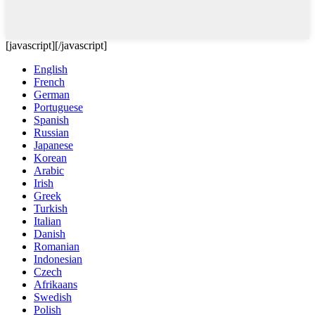
[javascript]
[/javascript]
English
French
German
Portuguese
Spanish
Russian
Japanese
Korean
Arabic
Irish
Greek
Turkish
Italian
Danish
Romanian
Indonesian
Czech
Afrikaans
Swedish
Polish