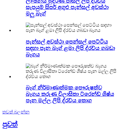
ලාංඡනය මුද්රණ පාසල් ලිපි ද්රව්ය
සැපයුම් සිපර් අගුළු පැන්සල් අවස්ථා
මලු බෑග්
පැන්සල් අවස්ථා පෙන්සල් පෙට්ටිය
සඳහා පෑන බෑග් ළමා ලිපි ද්රව්ය ගබඩා
බෑගය
බෑග් නිර්මාණාත්මක පෞරුෂත්ව
බෑගය තරුණ විලාසිතා ට්රෙන්ඩ් ශිෂ්ය
පෑන මල්ල ලිපි ද්රව්ය තොග
තවත් බලන්න
පුවත්