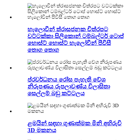
හැලොවීන් ත්රාසජනක චිත්රපට
වට්ටක්කා සිලිකොන් ටම්බල්ටර් ටොප්
හොස්ට් හොස්ට් හැලෝවීන් පීවීසී
තොග තොග
ප්රවර්ධනය රෝස පැහැති වේශ
නිරූපණය රූපලාවණ්ය විලාසිතා
සෙල්ලම් බඩු කට්ටලය
ළමයින් සඳහා ගුණාත්මක මිනි අභිරුචි
3D මකනය