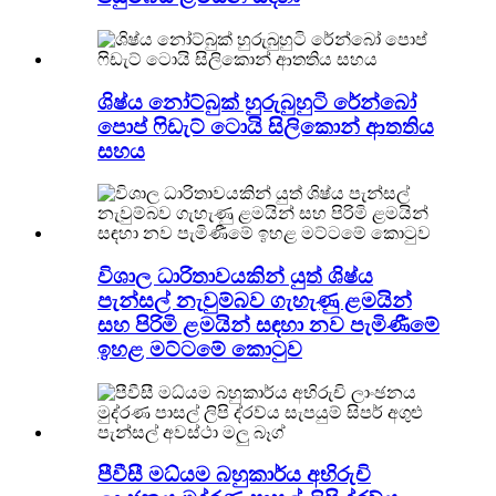
ශිෂ්ය නෝට්බුක් හුරුබුහුටි රේන්බෝ
පොප් ෆිඩැට් ටොයි සිලිකොන් ආතතිය
සහය
විශාල ධාරිතාවයකින් යුත් ශිෂ්ය
පැන්සල් නැවුම්බව ගැහැණු ළමයින්
සහ පිරිමි ළමයින් සඳහා නව පැමිණීමේ
ඉහළ මට්ටමේ කොටුව
පීවීසී මධ්යම බහුකාර්ය අභිරුචි