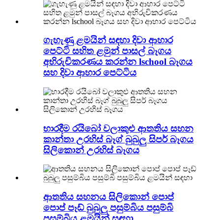
ගැහැණු ළමයින් සඳහා දිවා ආහාර
පෙට්ටි සහිත ළමුන් පාසල් බෑගය
අභිරුචිකරණය කරන්න lschool බෑගය
සහ දිවා ආහාර පෙට්ටිය
භාරදීම රයිබෝ වලාකුළු ආතතිය සහන
කාන්තා උරහිස් බෑග් බුබුලු සිපර් බෑගය
සිලිකොන් උරහිස් බෑගය
ආතතිය සහනය සිලිකොන් පොප්
පොප් පෑඩ් බුබුලු පසුම්බිය පසුම්බි
පසුම්බිය ළමයින් සඳහා