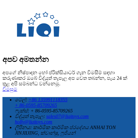
අපව අමතන්න
අපගේ නිෂ්පාදන හෝ ප්රික්සියාටර් ගැන විමසීම් සඳහා
කරුණාකර ඔබේ විද්යුත් තැපෑල අප වෙත තබන්න, පැය 24 ක්
තුළ අපි සම්බන්ධ වන්නෙමු.
විමසුම
ටෙල්:
+86 135991118355
+ 86-0595-85709265
ෆැක්ස්: + 86-0595-85709265
විද්යුත් තැපෑල:
sales07@liqitoys.com
holly@liqitoys.com
ලිපිනය:
කාර්මික කාර්මික ප්රදේශය ANHAI TON
JINJIIJING, ක්වාන්ෂු, ෆුජියන්