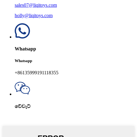
sales07@liqitoys.com
holly@liqitoys.com
Whatsapp
Whatsapp
+86135999191118355
වේචැට්