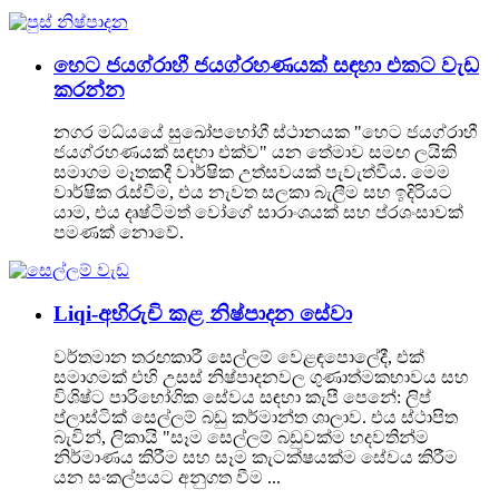
හෙට ජයග්රාහී ජයග්රහණයක් සඳහා එකට වැඩ
කරන්න
නගර මධ්යයේ සුඛෝපභෝගී ස්ථානයක "හෙට ජයග්රාහී
ජයග්රහණයක් සඳහා එක්ව" යන තේමාව සමඟ ලයිකි
සමාගම මෑතකදී වාර්ෂික උත්සවයක් පැවැත්වීය. මෙම
වාර්ෂික රැස්වීම, එය නැවත සලකා බැලීම සහ ඉදිරියට
යාම, එය දෘෂ්ටිමත් වෝගේ සාරාංශයක් සහ ප්රශංසාවක්
පමණක් නොවේ.
Liqi-අභිරුචි කළ නිෂ්පාදන සේවා
වර්තමාන තරඟකාරී සෙල්ලම් වෙළඳපොලේදී, එක්
සමාගමක් එහි උසස් නිෂ්පාදනවල ගුණාත්මකභාවය සහ
විශිෂ්ට පාරිභෝගික සේවය සඳහා කැපී පෙනේ: ලිප්
ප්ලාස්ටික් සෙල්ලම් බඩු කර්මාන්ත ශාලාව. එය ස්ථාපිත
බැවින්, ලිකායි "සෑම සෙල්ලම් බඩුවක්ම හදවතින්ම
නිර්මාණය කිරීම සහ සෑම කැටක්ෂයක්ම සේවය කිරීම
යන සංකල්පයට අනුගත වීම ...