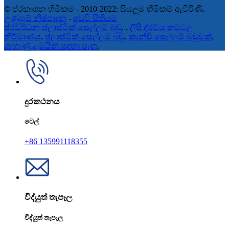
© ප්රකාශන හිමිකම - 2010-2022: සියලුම හිමිකම් ඇවිරිණි.
උණුසුම් නිෂ්පාදන
-
අඩවි සිතියම
ප්රවර්ධන ප්ලාස්ටික් සෙල්ලම් බඩු
,
,
ලිපි ද්රව්ය කට්ටල
නිර්මාණය
,
ප්ලාස්ටික් සෙල්ලම් බඩු
,
කැන්ඩි සෙල්ලම් බඩුවක්
,
ගැහැණු ළමයින් සඳහා පෑන
,
දුරකථනය
ටෙල්
+86 135991118355
විද්යුත් තැපෑල
විද්යුත් තැපෑල