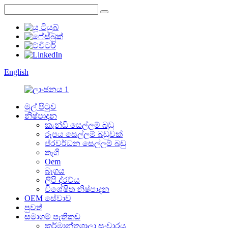
English
මුල් පිටුව
නිෂ්පාදන
කැන්ඩි සෙල්ලම් බඩු
රූපය සෙල්ලම් බඩුවක්
ප්රවර්ධන සෙල්ලම් බඩු
තෑගි
Oem
බෑගය
ලිපි ද්රව්ය
විශේෂිත නිෂ්පාදන
OEM සේවාව
පුවත්
සමාගම් පැතිකඩ
කර්මාන්තශාලා සංචාරය