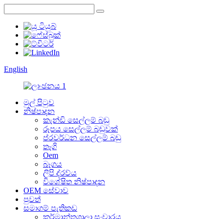
English
මුල් පිටුව
නිෂ්පාදන
කැන්ඩි සෙල්ලම් බඩු
රූපය සෙල්ලම් බඩුවක්
ප්රවර්ධන සෙල්ලම් බඩු
තෑගි
Oem
බෑගය
ලිපි ද්රව්ය
විශේෂිත නිෂ්පාදන
OEM සේවාව
පුවත්
සමාගම් පැතිකඩ
කර්මාන්තශාලා සංචාරය