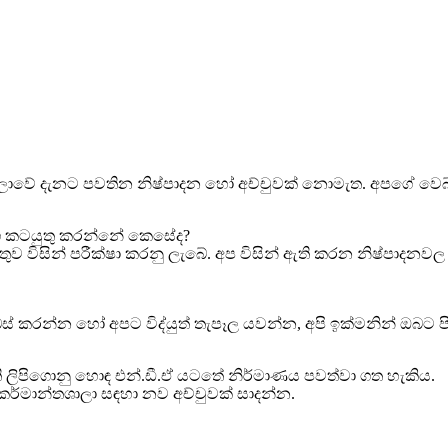
 ශාලාවේ දැනට පවතින නිෂ්පාදන හෝ අච්චුවක් නොමැත. අපගේ වෙබ්
මඟ කටයුතු කරන්නේ කෙසේද?
තුව විසින් පරීක්ෂා කරනු ලැබේ. අප විසින් ඇති කරන නිෂ්පාදනව
් කරන්න හෝ අපට විද්යුත් තැපෑල යවන්න, අපි ඉක්මනින් ඔබට පිළ
ති ලිපිගොනු හොඳ එන්.ඩී.ඒ යටතේ නිර්මාණය පවත්වා ගත හැකිය.
් කර්මාන්තශාලා සඳහා නව අච්චුවක් සාදන්න.