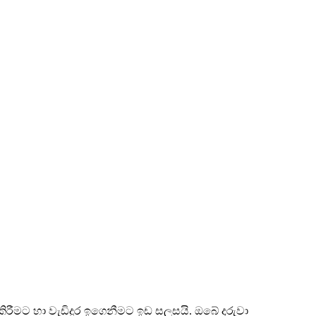
රීමට හා වැඩිදුර ඉගෙනීමට ඉඩ සලසයි. ඔබේ දරුවා