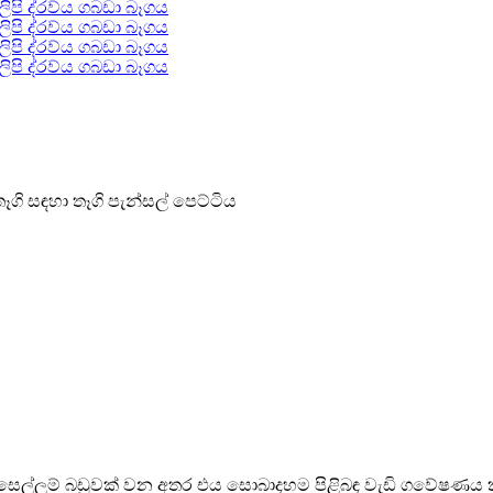
 තෑගි සඳහා තෑගි පැන්සල් පෙට්ටිය
සෙල්ලම් බඩුවක් වන අතර එය සොබාදහම පිළිබඳ වැඩි ගවේෂණය කි