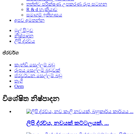
තත්ත්ව පරීක්ෂණ උපකරණ රූප සටහන
R & d හැකියාව
සමාගම් ඉතිහාසය
අපව අමතන්න
මුල් පිටුව
නිෂ්පාදන
ලිපි ද්රව්ය
ප්රවර්ග
කැන්ඩි සෙල්ලම් බඩු
රූපය සෙල්ලම් බඩුවක්
ප්රවර්ධන සෙල්ලම් බඩු
තෑගි
Oem
විශේෂිත නිෂ්පාදන
ලිපි ද්රව්ය, නවයක් කට්ටලයක්, ...