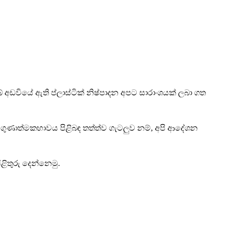
 අඩවියේ ඇති ප්ලාස්ටික් නිෂ්පාදන අපට සාරාංශයක් ලබා ගත
ල ගුණාත්මකභාවය පිළිබඳ තත්ත්ව ගැටලුව නම්, අපි ආදේශන
ිතුරු දෙන්නෙමු.