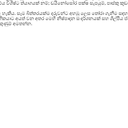
ිෂ්ට ත්යාගයක් නම්; ඩයිනෝසෝර පක්ෂ සැපයුම්, පාස්කු කූඩයේ ප
 හැකිය. සෑම බිත්තරයක්ම දරුවන්ට අහඹු ලෙස තෝරා ගැනීම ස
භෝගිකයාට අයත් වන අතර මෙහි නිෂ්පාදන සංදර්ශනයක් සහ ශිල්පී
කුණුම් අමතන්න.