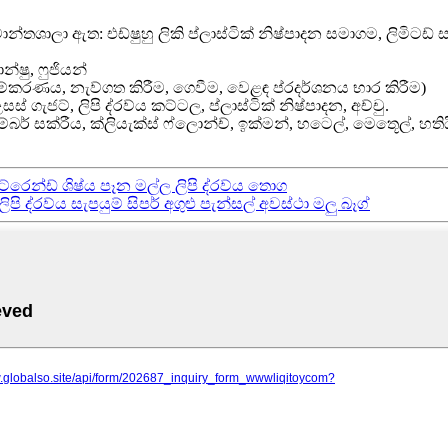
ාන්තශාලා ඇත: එඩ්ෂුහු ලිකි ප්ලාස්ටික් නිෂ්පාදන සමාගම, ලිමිටඩ් 
න්ෂු, ෆුජියන්
ලසුම්කරණය, නැව්ගත කිරීම, ගෙවීම, වෙළඳ ප්රදර්ශනය භාර කිරීම)
ස් ගැජට්, ලිපි ද්රව්ය කට්ටල, ප්ලාස්ටික් නිෂ්පාදන, අච්චු.
බම්බර් සක්රීය, ක්ලියැක්ස් ෆ්ලොන්ච්, ඉක්මන්, හටෙල්, මෙතූෙල්, හ
රෙන්ඩ් ශිෂ්ය පෑන මල්ල ලිපි ද්රව්ය තොග
පි ද්රව්ය සැපයුම් සිපර් අගුළු පැන්සල් අවස්ථා මලු බෑග්