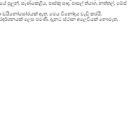
ුලුන්, සැණකෙළිය, පාස්කු සාද, පාසල් ත්යාග, නත්තල්, මේස්
ඳහා ඩයිනෝසෝරයක් ඇත. මෙය විනෝදය වැඩි කරයි.
ය ප්රදර්ශනයක් ලෙස පමණි. දැනට ස්ථාන අලෙවියක් නොමැත,