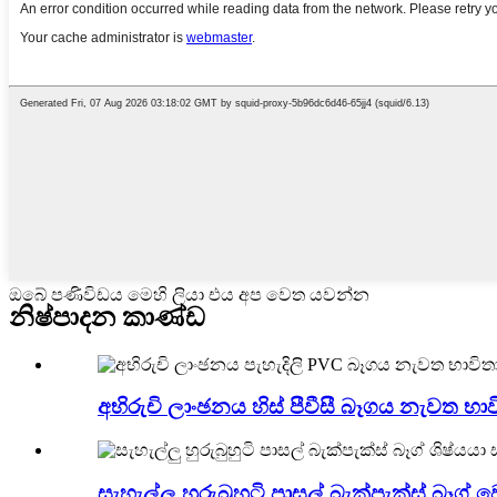
ඔබේ පණිවිඩය මෙහි ලියා එය අප වෙත යවන්න
නිෂ්පාදන කාණ්ඩ
අභිරුචි ලාංඡනය හිස් පීවීසී බෑගය නැවත භා
සැහැල්ලු හුරුබුහුටි පාසල් බැක්පැක්ස් බෑග් 