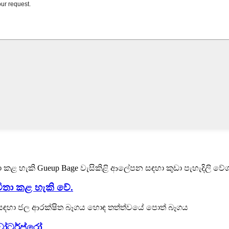
විතා කළ හැකි වේ.
වෝටර්ප්රෝ ...