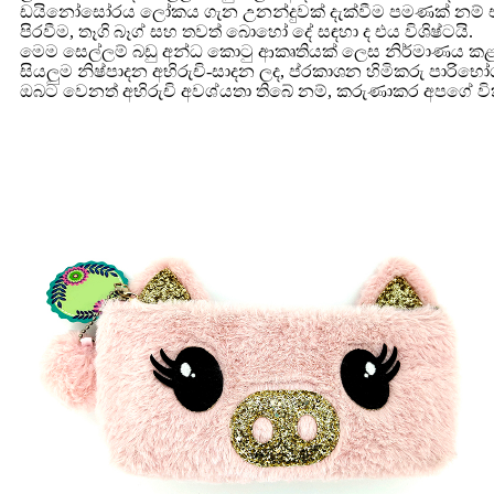
ඩයිනෝසෝරය ලෝකය ගැන උනන්දුවක් දැක්වීම පමණක් නම් එය විශ
පිරවීම, තෑගි බෑග් සහ තවත් බොහෝ දේ සඳහා ද එය විශිෂ්ටයි.
මෙම සෙල්ලම් බඩු අන්ධ කොටු ආකෘතියක් ලෙස නිර්මාණය කළ
සියලුම නිෂ්පාදන අභිරුචි-සාදන ලද, ප්රකාශන හිමිකරු පාරි
ඔබට වෙනත් අභිරුචි අවශ්යතා තිබේ නම්, කරුණාකර අපගේ වි