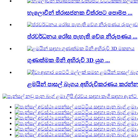
හැලොවීන් ත්රාසජනක චිත්රපට පොම්ප ...
ප්රවර්ධනය රෝස පැහැති වේශ නිරූපණය ...
ගුණාත්මක මිනි අභිරුචි 3D යුග ...
ළමයින් පාසල් බෑගය අභිරුචිකරණය කරන්න 