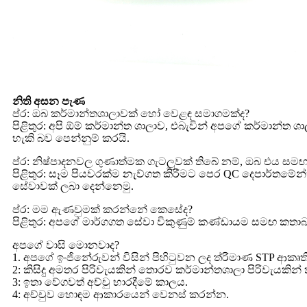
නිති අසන පැණ
ප්ර: ඔබ කර්මාන්තශාලාවක් හෝ වෙළඳ සමාගමක්ද?
පිළිතුර: අපි ඕම් කර්මාන්ත ශාලාව, එබැවින් අපගේ කර්මාන්ත
හැකි බව පෙන්නුම් කරයි.
ප්ර: නිෂ්පාදනවල ගුණාත්මක ගැටලුවක් තිබේ නම්, ඔබ එය ස
පිළිතුර: සෑම පියවරක්ම නැව්ගත කිරීමට පෙර QC දෙපාර්තමේන්
සේවාවක් ලබා දෙන්නෙමු.
ප්ර: මම ඇණවුමක් කරන්නේ කෙසේද?
පිළිතුර: අපගේ මාර්ගගත සේවා විකුණුම් කණ්ඩායම සමඟ කතාබස
අපගේ වාසි මොනවාද?
1. අපගේ ඉංජිනේරුවන් විසින් පිහිටුවන ලද ත්රිමාණ STP ආකෘ
2: කිසිදු අමතර පිරිවැයකින් තොරව කර්මාන්තශාලා පිරිවැයකින
3: ඉතා වේගවත් අච්චු භාරදීමේ කාලය.
4: අච්චුව හොඳම ආකාරයෙන් වෙනස් කරන්න.