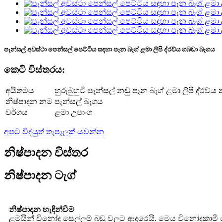
පැන්සල් අවස්ථා පෙන්සල් පෙට්ටිය සඳහා පෑන බෑග් ළමා ලිපි ද්රව්ය ගබඩා බෑගය
කෙටි විස්තරය:
අයිතමය
හුරුබුහුටි පැන්සල් නඩු පෑන බෑග් ළමා ලිපි ද්රව්ය
නිෂ්පාදන නම
පැන්සල් බෑගය
වර්ගය
ළමා උපාංග
අපට විද්යුත් තැපෑලක් යවන්න
නිෂ්පාදන විස්තර
නිෂ්පාදන ටැග්
නිෂ්පාදන හැඳින්වීම
ළමයින් විනෝද සෙල්ලම් බඩු වලට ආදරෙයි. මෙය විනෝදකාමී 