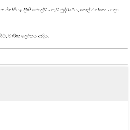
සහ ජින්ජියැං ලිකි මොල්ඩ් - පෑඩ් මුද්රණය, තෙල් එන්නෙ - ගලා
තියිටි, වාරික ලෝකය ආදිය.