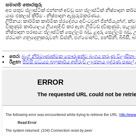
සමාගම් තොරතුරු
අප සතුව ප්ලාස්ටික් එන්නත් අච්චු සහ ප්ලාස්ටික් නිෂ්පාදන කර්ම
යාම එකලස් කිරීම - නිෂ්පාදන ඇසුරුම්කරණය.
ලිපිනය: කාර්මික කාර්මික ප්රදේශය අවි-ටවුන් ජින්ජියැන්ග්, ක්වා
විකුණුම් කාර්යාලය ලියාපදිංචි කර ඇත: ලිමිටඩ් (විකුණුම්, සැ
නිෂ්පාදන පරාසය: ප්ලාස්ටික් සෙල්ලම් බඩු, ළදරු සෙල්ලම් බඩු, උස
ප්රධාන ගනුදෙනුකරුවන්: ඩිස්නි, එග්මොන්ට්, පන්සිනි, බීබීසී, 
පෙර:
බෑග් නිර්මාණාත්මක පෞරුෂත්ව බෑගය තරුණ විලාසිතා ට්
ඊළඟ:
පීවීසී මධ්යම බහුකාර්ය අභිරුචි ලාංඡනය මුද්රණ පාසල් ලි