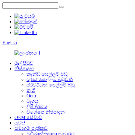
English
මුල් පිටුව
නිෂ්පාදන
කැන්ඩි සෙල්ලම් බඩු
රූපය සෙල්ලම් බඩුවක්
ප්රවර්ධන සෙල්ලම් බඩු
තෑගි
Oem
බෑගය
ලිපි ද්රව්ය
විශේෂිත නිෂ්පාදන
OEM සේවාව
පුවත්
සමාගම් පැතිකඩ
කර්මාන්තශාලා සංචාරය