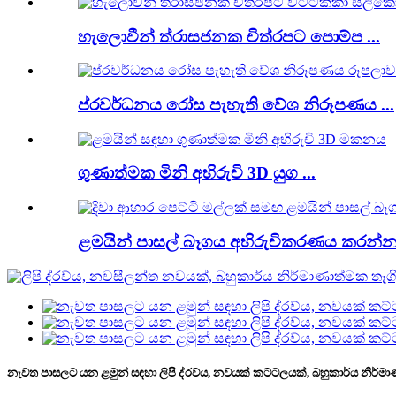
හැලොවීන් ත්රාසජනක චිත්රපට පොම්ප ...
ප්රවර්ධනය රෝස පැහැති වේශ නිරූපණය ...
ගුණාත්මක මිනි අභිරුචි 3D යුග ...
ළමයින් පාසල් බෑගය අභිරුචිකරණය කරන්න 
නැවත පාසලට යන ළමුන් සඳහා ලිපි ද්රව්ය, නවයක් කට්ටලයක්, බහුකාර්ය නිර්මා