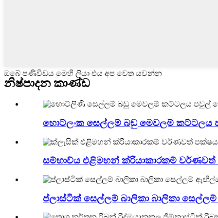
ඔබේ පණිවිඩය මෙහි ලියා එය අප වෙත යවන්න
නිෂ්පාදන කාණ්ඩ
හොට්ලංක සෙල්ලම් බඩු මෙවලම් කට්ටලය පවු
සම්භාව්ය එළිමහන් ක්රියාකාරකම් වර්ණවත්
ප්ලාස්ටික් සෙල්ලම් බාලිකා බාලිකා සෙල්ලම් ඇ