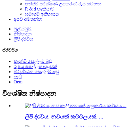
තත්ත්ව පරීක්ෂණ උපකරණ රූප සටහන
R & d හැකියාව
සමාගම් ඉතිහාසය
අපව අමතන්න
මුල් පිටුව
නිෂ්පාදන
ලිපි ද්රව්ය
ප්රවර්ග
කැන්ඩි සෙල්ලම් බඩු
රූපය සෙල්ලම් බඩුවක්
ප්රවර්ධන සෙල්ලම් බඩු
තෑගි
Oem
විශේෂිත නිෂ්පාදන
ලිපි ද්රව්ය, නවයක් කට්ටලයක්, ...