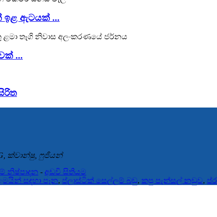
ක් ඉළ ඇටයක් ...
ක් ...
ිරිත
 ක්වාන්ෂු, ෆුජියන්
ම් නිෂ්පාදන
-
අඩවි සිතියම
ළමයින් සඳහා පෑන
,
ප්ලාස්ටික් සෙල්ලම් බඩු
,
කපු පැන්සල් නඩුව
,
ප්