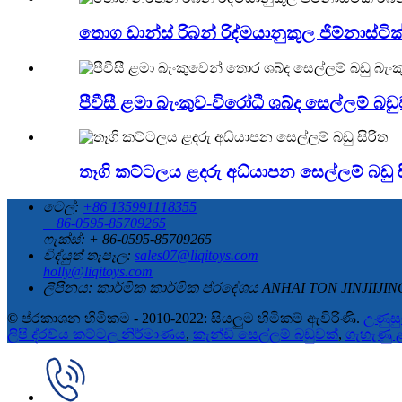
තොග ඩාන්ස් රිබන් රිද්මයානුකූල ජිම්නාස්ටි
පීවීසී ළමා බැංකුව-විරෝධී ශබ්ද සෙල්ලම් බඩුව
තෑගි කට්ටලය ළදරු අධ්යාපන සෙල්ලම් බඩු ස
ටෙල්:
+86 135991118355
+ 86-0595-85709265
ෆැක්ස්: + 86-0595-85709265
විද්යුත් තැපෑල:
sales07@liqitoys.com
holly@liqitoys.com
ලිපිනය:
කාර්මික කාර්මික ප්රදේශය ANHAI TON JINJIIJING,
© ප්රකාශන හිමිකම - 2010-2022: සියලුම හිමිකම් ඇවිරිණි.
උණුසු
ලිපි ද්රව්ය කට්ටල නිර්මාණය
,
කැන්ඩි සෙල්ලම් බඩුවක්
,
ගැහැණු 