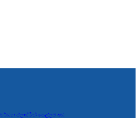
රවර්ධන ප්ලාස්ටික් සෙල්ලම් බඩු
,