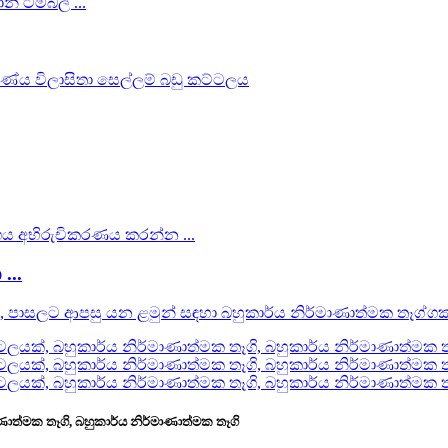
...
ණාත්මක තෑගි, බහුකාර්ය නිර්මාණාත්මක තෑගි