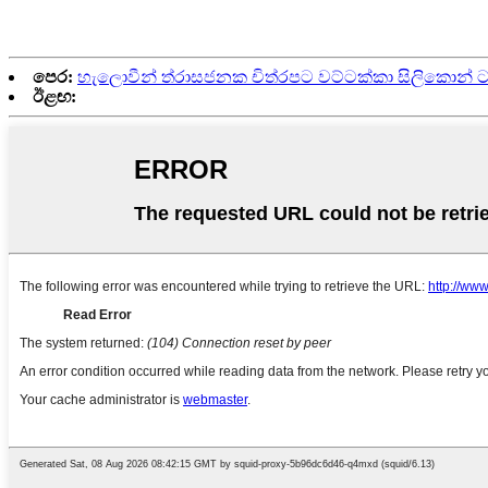
පෙර:
හැලොවීන් ත්රාසජනක චිත්රපට වට්ටක්කා සිලිකොන් ට
ඊළඟ: