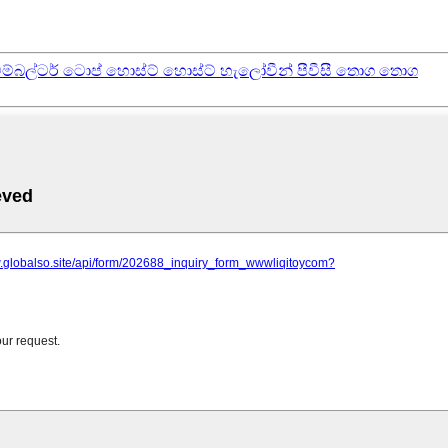
ම්බල්ටර් ටොප් හොස්ට් හොස්ට් හැලෝවීන් පීවීසී තොග තොග