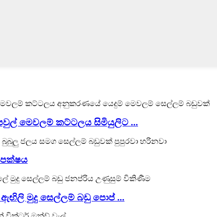
ල් මෙවලම් කට්ටලය සිමියුලිට ...
 පක්ෂය
ඟිලි මුදු සෙල්ලම් බඩු පොප් ...