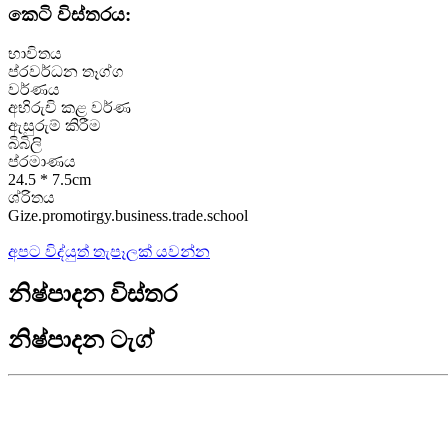
කෙටි විස්තරය:
භාවිතය
ප්රවර්ධන තෑග්ග
වර්ණය
අභිරුචි කළ වර්ණ
ඇසුරුම් කිරීම
බිබිලි
ප්රමාණය
24.5 * 7.5cm
ශ්රිතය
Gize.promotirgy.business.trade.school
අපට විද්යුත් තැපෑලක් යවන්න
නිෂ්පාදන විස්තර
නිෂ්පාදන ටැග්