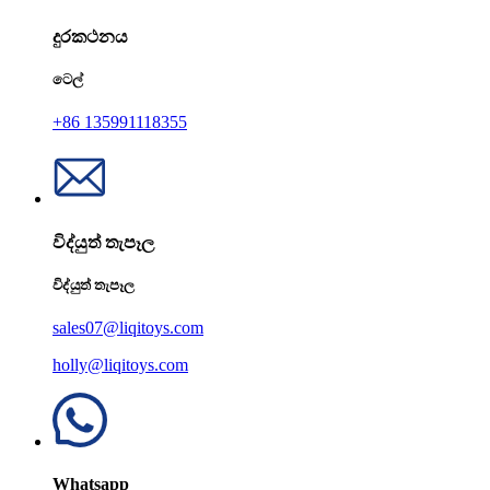
දුරකථනය
ටෙල්
+86 135991118355
විද්යුත් තැපෑල
විද්යුත් තැපෑල
sales07@liqitoys.com
holly@liqitoys.com
Whatsapp