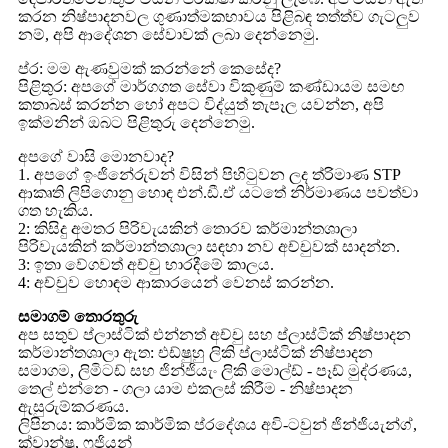
කරන නිෂ්පාදනවල ගුණාත්මකභාවය පිළිබඳ තත්ත්ව ගැටලුව
නම්, අපි ආදේශන සේවාවක් ලබා දෙන්නෙමු.
ප්ර: මම ඇණවුමක් කරන්නේ කෙසේද?
පිළිතුර: අපගේ මාර්ගගත සේවා විකුණුම් කණ්ඩායම සමඟ
කතාබස් කරන්න හෝ අපට විද්යුත් තැපෑල යවන්න, අපි
ඉක්මනින් ඔබට පිළිතුරු දෙන්නෙමු.
අපගේ වාසි මොනවාද?
1. අපගේ ඉංජිනේරුවන් විසින් පිහිටුවන ලද ත්රිමාණ STP
ආකෘති ලිපිගොනු හොඳ එන්.ඩී.ඒ යටතේ නිර්මාණය පවත්වා
ගත හැකිය.
2: කිසිදු අමතර පිරිවැයකින් තොරව කර්මාන්තශාලා
පිරිවැයකින් කර්මාන්තශාලා සඳහා නව අච්චුවක් සාදන්න.
3: ඉතා වේගවත් අච්චු භාරදීමේ කාලය.
4: අච්චුව හොඳම ආකාරයෙන් වෙනස් කරන්න.
සමාගම් තොරතුරු
අප සතුව ප්ලාස්ටික් එන්නත් අච්චු සහ ප්ලාස්ටික් නිෂ්පාදන
කර්මාන්තශාලා ඇත: එඩ්ෂුහු ලිකි ප්ලාස්ටික් නිෂ්පාදන
සමාගම, ලිමිටඩ් සහ ජින්ජියැං ලිකි මොල්ඩ් - පෑඩ් මුද්රණය,
තෙල් එන්නෙ - ගලා යාම එකලස් කිරීම - නිෂ්පාදන
ඇසුරුම්කරණය.
ලිපිනය: කාර්මික කාර්මික ප්රදේශය අවි-ටවුන් ජින්ජියැන්ග්,
ක්වාන්ෂු, ෆුජියන්