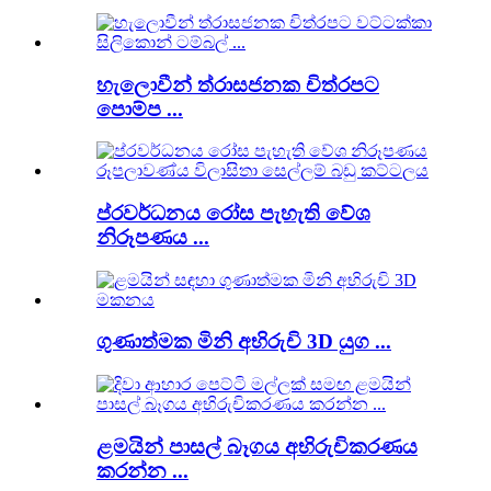
හැලොවීන් ත්රාසජනක චිත්රපට
පොම්ප ...
ප්රවර්ධනය රෝස පැහැති වේශ
නිරූපණය ...
ගුණාත්මක මිනි අභිරුචි 3D යුග ...
ළමයින් පාසල් බෑගය අභිරුචිකරණය
කරන්න ...