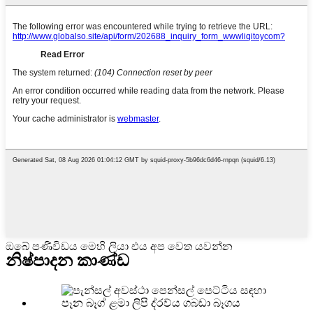
ඔබේ පණිවිඩය මෙහි ලියා එය අප වෙත යවන්න
නිෂ්පාදන කාණ්ඩ