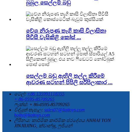
බුබුල සෙල්ලම් බඩු
වේශ නිරූපණ තෑගි කාසි විලාසිතා
පීවීසී වැසිකිළි කෝස් ...
සෙල්ලම් බඩු ඇඟිලි තල්ලු කිරීමේ
ආවරණ සටහන් පිපිලි සර්පිලාකාර ...
ටෙල්:
+86 135991118355
+ 86-0595-85709265
ෆැක්ස්: + 86-0595-85709265
විද්යුත් තැපෑල:
sales07@liqitoys.com
holly@liqitoys.com
ලිපිනය:
කාර්මික කාර්මික ප්රදේශය ANHAI TON
JINJIIJING, ක්වාන්ෂු, ෆුජියන්