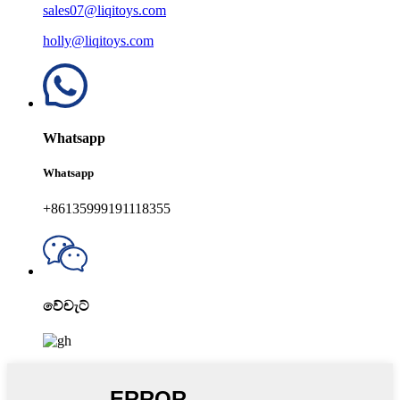
sales07@liqitoys.com
holly@liqitoys.com
Whatsapp
Whatsapp
+86135999191118355
වේචැට්