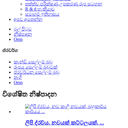
තත්ත්ව පරීක්ෂණ උපකරණ රූප සටහන
R & d හැකියාව
සමාගම් ඉතිහාසය
අපව අමතන්න
මුල් පිටුව
නිෂ්පාදන
Oem
ප්රවර්ග
කැන්ඩි සෙල්ලම් බඩු
රූපය සෙල්ලම් බඩුවක්
ප්රවර්ධන සෙල්ලම් බඩු
තෑගි
Oem
විශේෂිත නිෂ්පාදන
ලිපි ද්රව්ය, නවයක් කට්ටලයක්, ...