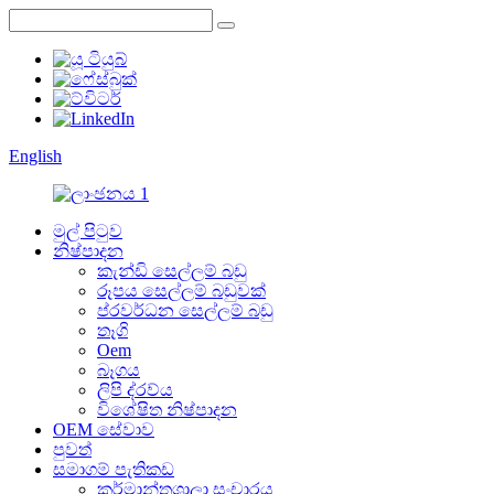
English
මුල් පිටුව
නිෂ්පාදන
කැන්ඩි සෙල්ලම් බඩු
රූපය සෙල්ලම් බඩුවක්
ප්රවර්ධන සෙල්ලම් බඩු
තෑගි
Oem
බෑගය
ලිපි ද්රව්ය
විශේෂිත නිෂ්පාදන
OEM සේවාව
පුවත්
සමාගම් පැතිකඩ
කර්මාන්තශාලා සංචාරය