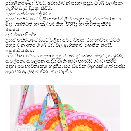
පුද්ගලීකරණය, විවිධ අවස්ථාවන් සඳහා සුදුසු, ඔබේ විලාසිතා
හැඟීම වැඩි දියුණු කිරීම.
උසස් තත්ත්වයේ ද්රව්ය:
උසස් තත්ත්වයේ සිලිකොන් වලින් සාදන ලද, එය ස්පර්ශයට
මෘදු, ශක්තිමත් හා කල් පවතින, පිරිසිදු හා නඩත්තු කිරීම
පහසුය.
ආරක්ෂක සිපර්:
උසස් තත්ත්වයේ සිපර් වලින් සමන්විතය, එය භාවිතා කිරීම
පහසු වන අතර ඔබේ බඩු වල ආරක්ෂාව සහතික කරයි.
බහුකාර්යතාව:
දෛනික භාවිතය සඳහා සුදුසු, ජංගම දුරකථන, යතුරු, පසුම්බි,
ආලේපන, ආලේපන ආදිය වැනි කුඩා භාණ්ඩ ගබඩා කිරීම
සඳහා එය භාවිතා කළ හැකිය. එය විවේක බෑගයක් හෝ සාප්පු
බෑගයක් ලෙසද භාවිතා කළ හැකිය.