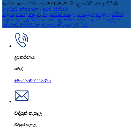
© ප්රකාශන හිමිකම - 2010-2022: සියලුම හිමිකම් ඇවිරිණි.
උණුසුම් නිෂ්පාදන
-
අඩවි සිතියම
කපු පැන්සල් නඩුව
,
ප්ලාස්ටික් සෙල්ලම් බඩු
,
ගැහැණු ළමයින්
සඳහා පෑන
,
ලිපි ද්රව්ය කට්ටල නිර්මාණය
,
කැන්ඩි සෙල්ලම්
බඩුවක්
,
ප්රවර්ධන ප්ලාස්ටික් සෙල්ලම් බඩු
,
දුරකථනය
ටෙල්
+86 135991118355
විද්යුත් තැපෑල
විද්යුත් තැපෑල