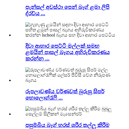
පැන්සල් අවස්ථා පෙන් බෑග් ළමා ලිපි
ද්රව්ය ...
දිවා ආහාර පෙට්ටි මල්ලක් සමඟ
ළමයින් පාසල් බෑගය අභිරුචිකරණය
කරන්න ...
රූපලාවණ්ය වර්ණවත් බුරුසු සිපර්
හොලොග්රැෆි ...
පසුම්බිය බෑග් හරස් ශරීර තල්ලු කිරීම