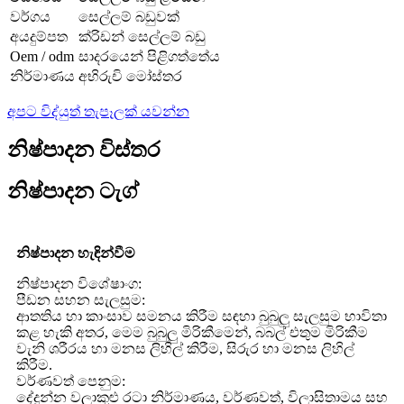
වර්ගය
සෙල්ලම් බඩුවක්
අයදුම්පත
ක්රිඩන් සෙල්ලම් බඩු
Oem / odm
සාදරයෙන් පිළිගත්තේය
නිර්මාණය
අභිරුචි මෝස්තර
අපට විද්යුත් තැපෑලක් යවන්න
නිෂ්පාදන විස්තර
නිෂ්පාදන ටැග්
නිෂ්පාදන හැඳින්වීම
නිෂ්පාදන විශේෂාංග:
පීඩන සහන සැලසුම:
ආතතිය හා කාංසාව සමනය කිරීම සඳහා බුබුලු සැලසුම භාවිතා
කළ හැකි අතර, මෙම බුබුලු මිරිකීමෙන්, බබල් එතුම මිරිකීම
වැනි ශරීරය හා මනස ලිහිල් කිරීම, සිරුර හා මනස ලිහිල්
කිරීම.
වර්ණවත් පෙනුම:
දේදුන්න වලාකුළු රටා නිර්මාණය, වර්ණවත්, විලාසිතාමය සහ