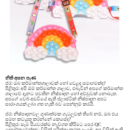
නිති අසන පැණ
ප්ර: ඔබ කර්මාන්තශාලාවක් හෝ වෙළඳ සමාගමක්ද?
පිළිතුර: අපි ඕම් කර්මාන්ත ශාලාව, එබැවින් අපගේ කර්මාන්ත
ශාලාවේ දැනට පවතින නිෂ්පාදන හෝ අච්චුවක් නොමැත.
අපගේ වෙබ් අඩවියේ ඇති ප්ලාස්ටික් නිෂ්පාදන අපට
සාරාංශයක් ලබා ගත හැකි බව පෙන්නුම් කරයි.
ප්ර: නිෂ්පාදනවල ගුණාත්මක ගැටලුවක් තිබේ නම්, ඔබ එය
සමඟ කටයුතු කරන්නේ කෙසේද?
පිළිතුර: සෑම පියවරක්ම නැව්ගත කිරීමට පෙර QC
දෙපාර්තමේන්තුව විසින් පරීක්ෂා කරනු ලැබේ. අප විසින් ඇති