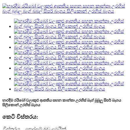
භාරදීම රයිබෝ වලාකුළු ආතතිය සහන කාන්තා උරහිස් බෑග් බුබුලු සිපර් බෑගය
සිලිකොන් උරහිස් බෑගය
කෙටි විස්තරය:
විස්තරය
සෙල්ලම් බඩු ළමයින්