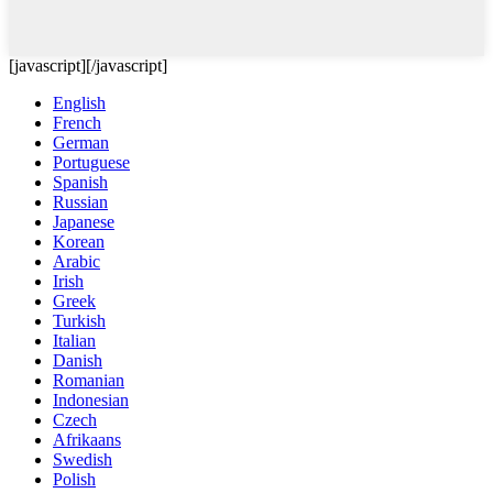
[javascript]
[/javascript]
English
French
German
Portuguese
Spanish
Russian
Japanese
Korean
Arabic
Irish
Greek
Turkish
Italian
Danish
Romanian
Indonesian
Czech
Afrikaans
Swedish
Polish