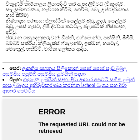
විකුණුම් කාර්යාලය ලියාපදිංචි කර ඇත: ලිමිටඩ් (විකුණුම්,
සැලසුම්කරණය, නැව්ගත කිරීම, ගෙවීම, වෙළඳ ප්රදර්ශනය
භාර කිරීම)
නිෂ්පාදන පරාසය: ප්ලාස්ටික් සෙල්ලම් බඩු, ළදරු සෙල්ලම්
බඩු, උසස් ගැජට්, ලිපි ද්රව්ය කට්ටල, ප්ලාස්ටික් නිෂ්පාදන,
අච්චු.
ප්රධාන ගනුදෙනුකරුවන්: ඩිස්නි, එග්මොන්ට්, පන්සිනි, බීබීසී,
බම්බර් සක්රීය, ක්ලියැක්ස් ෆ්ලොන්ච්, ඉක්මන්, හටෙල්,
මෙතූෙල්, හතියිටි, වාරික ලෝකය ආදිය.
පෙර:
ආතතිය සහනය සිලිකොන් පොප් පොප් පෑඩ් බුබුලු
පසුම්බිය පසුම්බි පසුම්බිය ළමයින් සඳහා
ඊළඟ:
ගැහැණු ළමයින් සඳහා දිවා ආහාර පෙට්ටි සහිත ළමුන්
පාසල් බෑගය අභිරුචිකරණය කරන්න lschool බෑගය සහ දිවා
ආහාර පෙට්ටිය